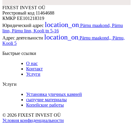
FIXEST INVEST OÜ
Реестровый код
11464688
КМКР
EE101218319
location_on
Юридический адрес
Pärnu maakond, Pärnu
linn, Pärnu linn, Kooli tn 5-16
location_on
Адрес деятельности
Pärnu maakond,, Pärnu,
Kooli 5
Быстрые ссылки
О нас
Контакт
Услуги
Услуги
Установка уличных камней
сыпучие материалы
Копейские работы
© 2026 FIXEST INVEST OÜ
Условия конфиденциальности