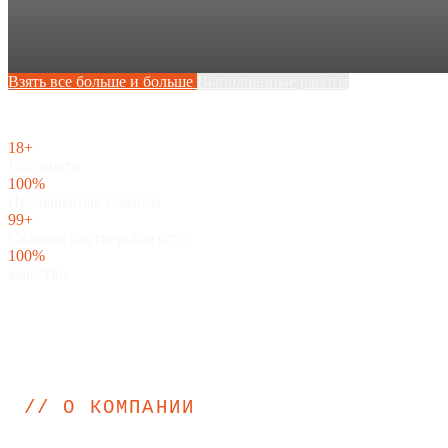
Взять все больше и больше
Выполненные работы
18+
Год опыта
100%
Посвященная команда
99+
Сильная партнерская сеть
100%
качество
// О КОМПАНИИ