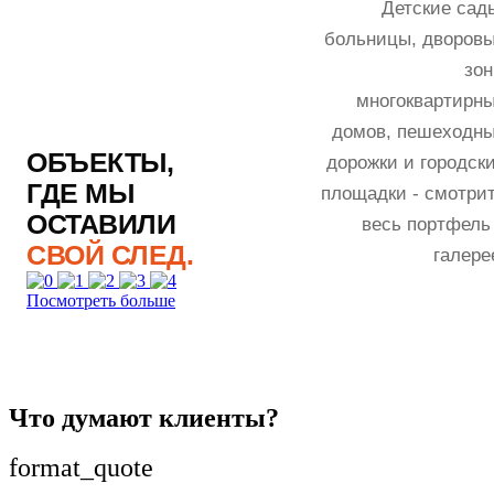
Детские сад
больницы, дворов
зо
многоквартирн
домов, пешеходн
ОБЪЕКТЫ,
дорожки и городск
ГДЕ МЫ
площадки - смотри
ОСТАВИЛИ
весь портфель
СВОЙ СЛЕД.
галере
Посмотреть больше
Что думают клиенты?
format_quote