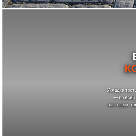
К
Укладка трот
— по всей 
частными, та